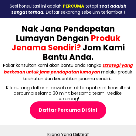
Sesi konsultasi ini adalah
PERCUMA
tetapi
seat adalah
sangat terhad.
Daftar sekarang sebelum terlambat !
Nak Jana Pendapatan
Lumayan Dengan
Produk
Jenama Sendiri?
Jom Kami
Bantu Anda.
Pakar konsultan kami akan bantu anda rangka
strategi yang
berkesan untuk jana pendapatan lumayan
melalui produk
kesihatan dan kecantikan jenama sendiri….
Klik butang daftar di bawah untuk tempah slot konsultasi
percuma selama 30 minit bersama team IMedikel
sekarang!
Daftar Percuma Di Sini
Kilang Yang Diiktiraf