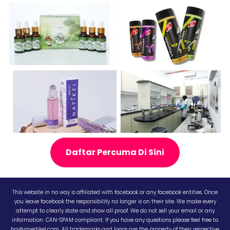
Daftar Percuma Di Sini
This website in no way is affiliated with facebook or any facebook entities. Once
you leave facebook the responsibility no longer is on their site. We make every
attempt to clearly state and show all proof. We do not sell your email or any
information. CAN-SPAM compliant. If you have any questions please feel free to
hq@imedikel.com. All trademarks and logos are the property of their respective